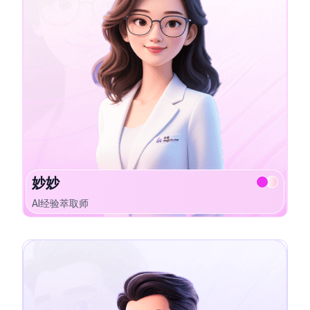
妙妙
AI经验萃取师