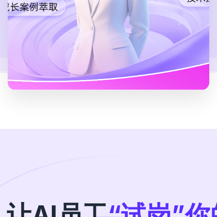
让AI员工
“试岗”